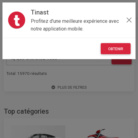
Tinast
Profitez d'une meilleure expérience avec
Annonces gratuites en France
notre application mobile.
OBTENIR
Que cherchez vous ?
Total:
15970
résultats
PLUS DE FILTRES
Top catégories