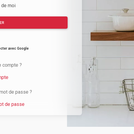
 de moi
ER
cter avec Google
e compte ?
mpte
 mot de passe ?
mot de passe