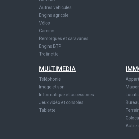
Autres véhicules
Engins agricole
Vélos
Camion
Remorques et caravanes
Engins BTP
Trotinette
MULTIMEDIA
IMM
Téléphonie
Appar
Image et son
Maiso
Informatique et accessoires
Locati
Jeux vidéo et consoles
Bureau
Tablette
Terrai
Coloca
Autre 