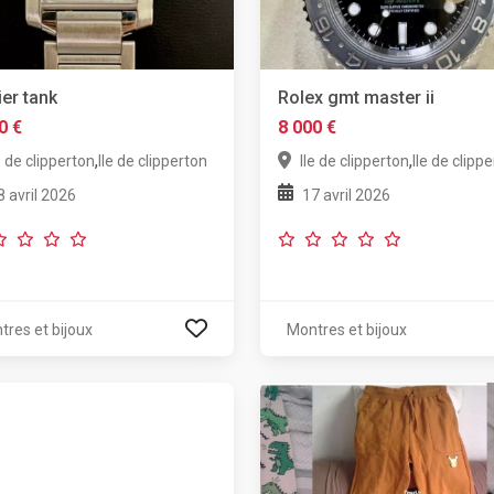
ier tank
Rolex gmt master ii
0 €
8 000 €
,
,
e de clipperton
Ile de clipperton
Ile de clipperton
Ile de clipp
8 avril 2026
17 avril 2026
tres et bijoux
Montres et bijoux