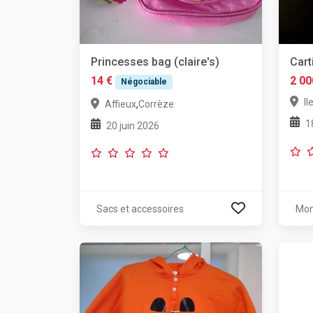
Princesses bag (claire's)
Cart
14 €
2 00
Négociable
Il
,
Affieux
Corrèze
1
20 juin 2026
Sacs et accessoires
Mon