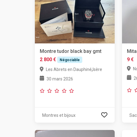
Montre tudor black bay gmt
Mita
2 800 €
9 €
Négociable
N
,
Les Abrets en Dauphiné
Isère
2
30 mars 2026
Montres et bijoux
Sac