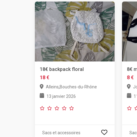
18€ backpack floral
8€ m
18 €
8 €
,
Alleins
Bouches-du-Rhône
J
13 janvier 2026
1
Sacs et accessoires
Sac