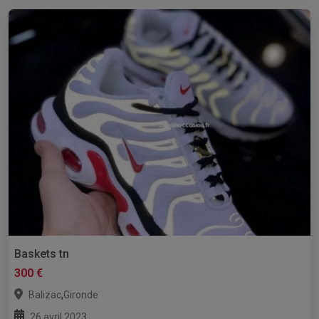
Baskets tn
300 €
,
Balizac
Gironde
26 avril 2023