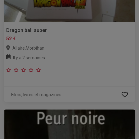
Dragon ball super
52 €
,
Allaire
Morbihan
Il y a 2 semaines
Films, livres et magazines