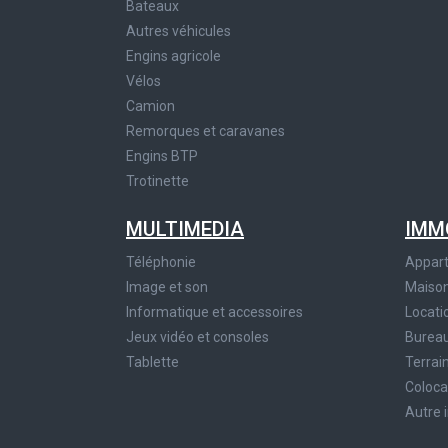
Bateaux
Autres véhicules
Engins agricole
Vélos
Camion
Remorques et caravanes
Engins BTP
Trotinette
MULTIMEDIA
IMM
Téléphonie
Appar
Image et son
Maiso
Informatique et accessoires
Locati
Jeux vidéo et consoles
Bureau
Tablette
Terrai
Coloca
Autre 