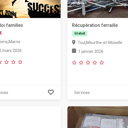
oi familles
Récupération ferraille
€
Gratuit
,
eims
Marne
,
Toul
Meurthe-et-Moselle
2 mars 2026
1 janvier 2026
vices
Services