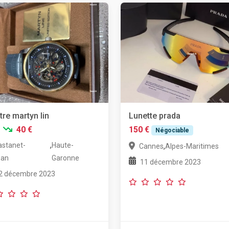
re martyn lin
Lunette prada
40 €
150 €
Négociable
,
astanet-
Haute-
,
Cannes
Alpes-Maritimes
san
Garonne
11 décembre 2023
2 décembre 2023