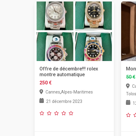
Offre de décembre!!! rolex
Mont
montre automatique
50 €
250 €
C
,
Cannes
Alpes-Maritimes
Tolo
21 décembre 2023
1