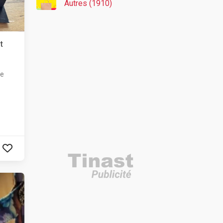
Autres (1910)
t
re