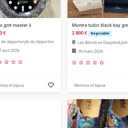
x gmt master ii
Montre tudor black bay gm
0 €
2 800 €
Négociable
,
e de clipperton
Ile de clipperton
,
Les Abrets en Dauphiné
Isè
7 avril 2026
30 mars 2026
tres et bijoux
Montres et bijoux