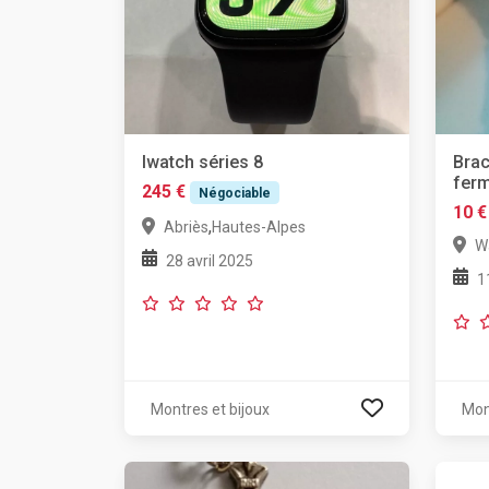
Iwatch séries 8
Brac
ferm
245 €
Négociable
10 €
,
Abriès
Hautes-Alpes
W
28 avril 2025
1
Montres et bijoux
Mon