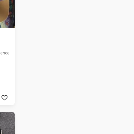
s
vence