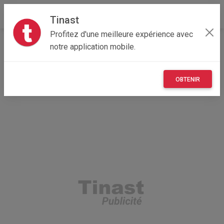
Tinast
Profitez d'une meilleure expérience avec
Accueil
Vêtements et objets personnels
Bretagne
notre application mobile.
29 - Finistère
Guilers 29820
montre Casio édifice argent
OBTENIR