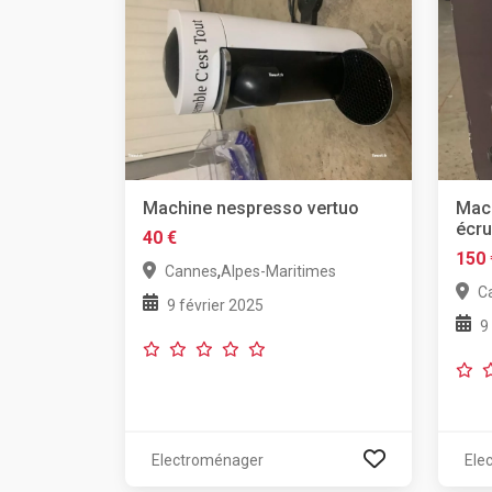
Machine nespresso vertuo
Mach
écr
40 €
150 
,
Cannes
Alpes-Maritimes
C
9 février 2025
9
Electroménager
Ele