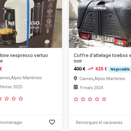
ine nespresso vertuo
Coffre d'attelage towbox 
ue
noir
€
400 €
420 €
Négociable
,
annes
Alpes-Maritimes
,
Cannes
Alpes-Maritimes
 février 2025
9 mars 2024
ctroménager
Remorques et caravanes