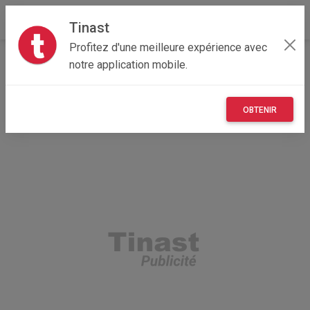
Tinast
Profitez d'une meilleure expérience avec
Accueil
Véhicules
Provence-Alpes-Côte d'Azur
notre application mobile.
06 - Alpes-Maritimes
Cannes 06400
bmw g 310r
OBTENIR