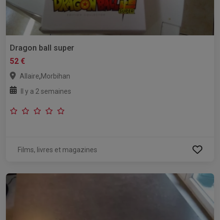
Dragon ball super
52 €
,
Allaire
Morbihan
Il y a 2 semaines
Films, livres et magazines