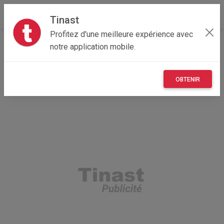
Tinast
Profitez d'une meilleure expérience avec
Accueil
Recherche
Centre-Val de Loire
notre application mobile.
28 - Eure-et-Loir
Marchezais (28410)
OBTENIR