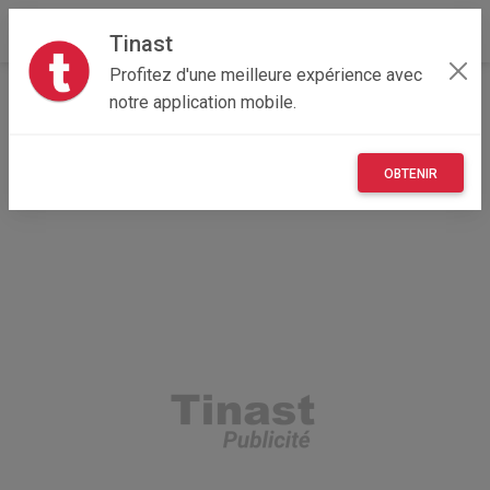
Tinast
Profitez d'une meilleure expérience avec
Accueil
Loisirs
Centre-Val de Loire
28 - Eure-et-Loir
notre application mobile.
Marchezais 28410
DVD "Ma femme s'appelle Maurice"
OBTENIR