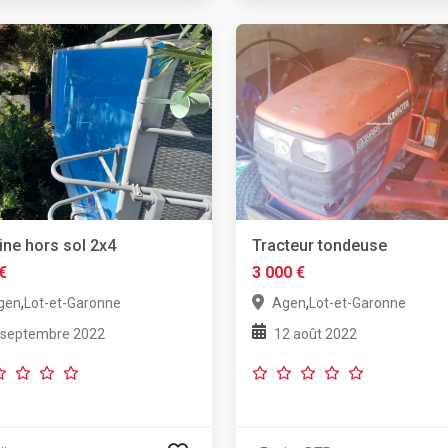
ine hors sol 2x4
Tracteur tondeuse
€
3 000 €
,
,
gen
Lot-et-Garonne
Agen
Lot-et-Garonne
 septembre 2022
12 août 2022