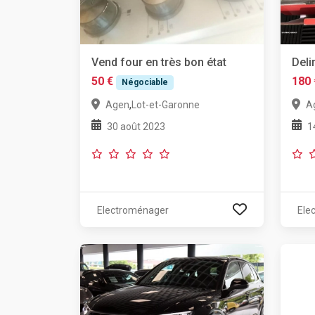
Vend four en très bon état
Deli
50 €
180 
Négociable
,
Agen
Lot-et-Garonne
A
30 août 2023
1
Electroménager
Ele