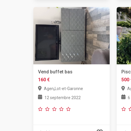
Vend buffet bas
Pisc
160 €
500 
,
Agen
Lot-et-Garonne
A
12 septembre 2022
6