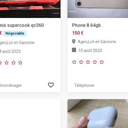
mix supercook qc360
Phone 8 64gb
€
150 €
Négociable
,
Agen
Lot-et-Garonne
,
gen
Lot-et-Garonne
10 août 2023
4 août 2023
ctroménager
Téléphonie