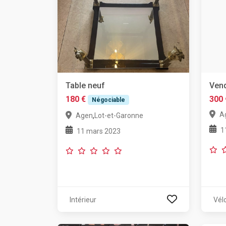
Table neuf
Vend
180 €
300 
Négociable
A
,
Agen
Lot-et-Garonne
1
11 mars 2023
Intérieur
Vél