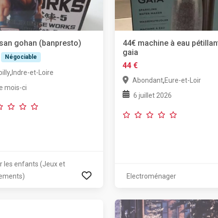
san gohan (banpresto)
44€ machine à eau pétillan
gaia
Négociable
44 €
,
illy
Indre-et-Loire
,
Abondant
Eure-et-Loir
e mois-ci
6 juillet 2026
r les enfants (Jeux et
ements)
Electroménager