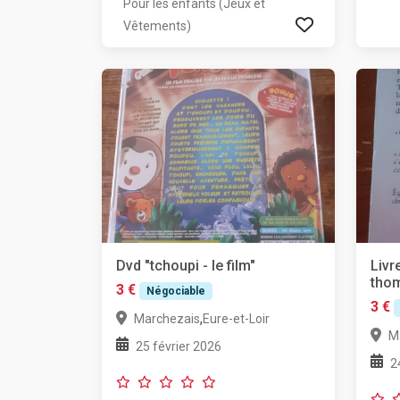
Pour les enfants (Jeux et
Vêtements)
Dvd "tchoupi - le film"
Livr
tho
3 €
Négociable
3 €
,
Marchezais
Eure-et-Loir
M
25 février 2026
2