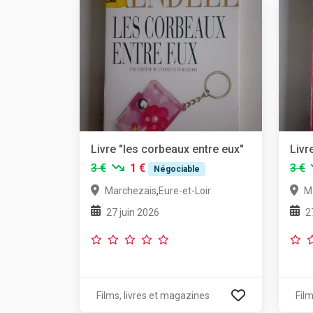
Livre "les corbeaux entre eux"
Livr
3 €
1 €
3 €
Négociable
,
Marchezais
Eure-et-Loir
M
27 juin 2026
2
Films, livres et magazines
Film