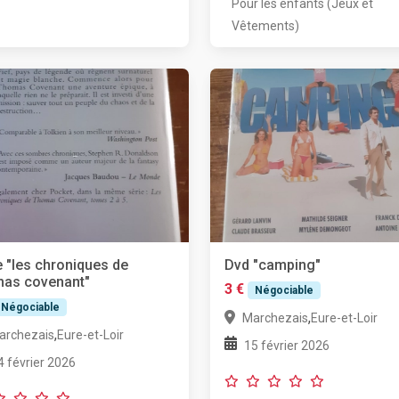
Pour les enfants (Jeux et
Vêtements)
e "les chroniques de
Dvd "camping"
mas covenant"
3 €
Négociable
Négociable
,
Marchezais
Eure-et-Loir
,
archezais
Eure-et-Loir
15 février 2026
4 février 2026