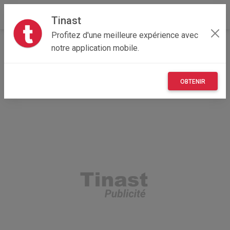
Tinast
Profitez d'une meilleure expérience avec
Accueil
Loisirs
Centre-Val de Loire
28 - Eure-et-Loir
notre application mobile.
Marchezais 28410
Livre "Lemmer l'invisible"
OBTENIR