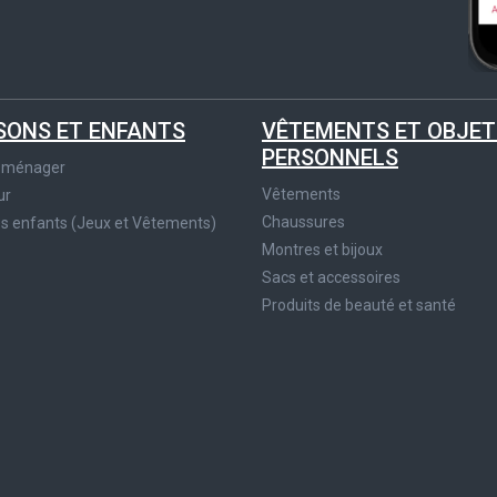
SONS ET ENFANTS
VÊTEMENTS ET OBJET
PERSONNELS
roménager
Vêtements
ur
Chaussures
es enfants (Jeux et Vêtements)
Montres et bijoux
Sacs et accessoires
Produits de beauté et santé