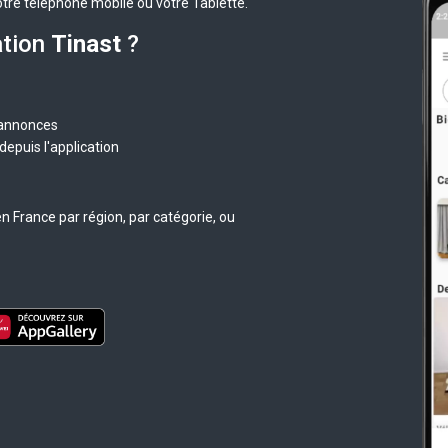
otre téléphone mobile ou votre Tablette.
ation
Tinast
?
 annonces
epuis l'application
n France par région, par catégorie, ou