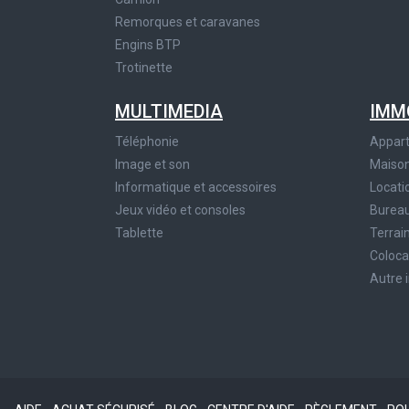
Remorques et caravanes
Engins BTP
Trotinette
MULTIMEDIA
IMM
Téléphonie
Appar
Image et son
Maiso
Informatique et accessoires
Locati
Jeux vidéo et consoles
Bureau
Tablette
Terrai
Coloca
Autre 