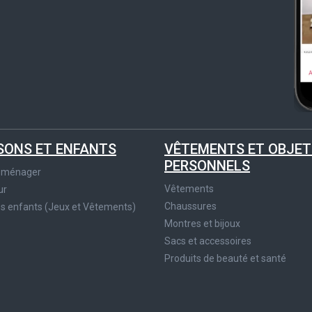
SONS ET ENFANTS
VÊTEMENTS ET OBJET
PERSONNELS
roménager
Vêtements
ur
Chaussures
es enfants (Jeux et Vêtements)
Montres et bijoux
Sacs et accessoires
Produits de beauté et santé