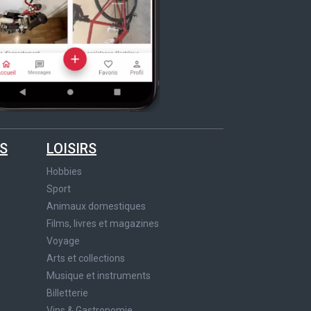
S
LOISIRS
Hobbies
Sport
Animaux domestiques
Films, livres et magazines
Voyage
Arts et collections
Musique et instruments
Billetterie
Vins & Gastronomie