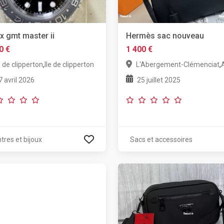
x gmt master ii
Hermès sac nouveau
0 €
1 400 €
,
,
e de clipperton
Ile de clipperton
L'Abergement-Clémenciat
7 avril 2026
25 juillet 2025
tres et bijoux
Sacs et accessoires