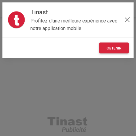
Tinast
Profitez d'une meilleure expérience avec
Accueil
Immobilier
Auvergne-Rhône-Alpes
01 - Ain
notre application mobile.
Bourg-en-Bresse 01000
Appartement de 100 mètres carrés avec cave et garage
sur Bourg en Bresse
OBTENIR