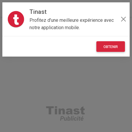
Tinast
Profitez d'une meilleure expérience avec
Accueil
Vêtements et objets personnels
notre application mobile.
Hauts-de-France
02 - Aisne
Abbécourt 02300
Rolex datejust 16014 révisée et garantie rolex
OBTENIR