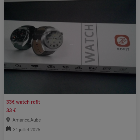
33€ watch rdfit
33 €
,
Amance
Aube
31 juillet 2025