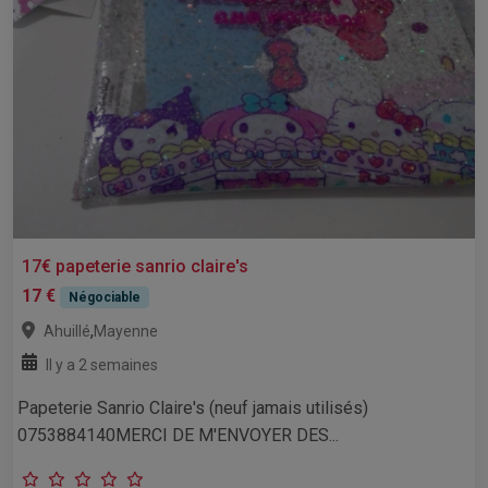
17€ papeterie sanrio claire's
17 €
Négociable
,
Ahuillé
Mayenne
Il y a 2 semaines
Papeterie Sanrio Claire's (neuf jamais utilisés)
0753884140MERCI DE M'ENVOYER DES...