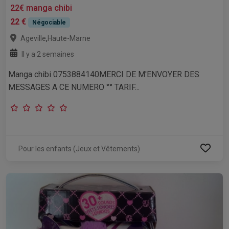
22€ manga chibi
22 €
Négociable
,
Ageville
Haute-Marne
Il y a 2 semaines
Manga chibi 0753884140MERCI DE M'ENVOYER DES
MESSAGES A CE NUMERO °° TARIF...
Pour les enfants (Jeux et Vêtements)