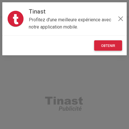
Tinast
Profitez d'une meilleure expérience avec
Accueil
Maisons et enfants
Auvergne-Rhône-Alpes
notre application mobile.
03 - Allier
Andelaroche 03120
TOTORO FIGURINE
OBTENIR