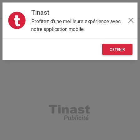
Tinast
Profitez d'une meilleure expérience avec
Accueil
Multimedia
Auvergne-Rhône-Alpes
notre application mobile.
03 - Allier
Lurcy-Lévis 03320
Tablette tab a8
OBTENIR