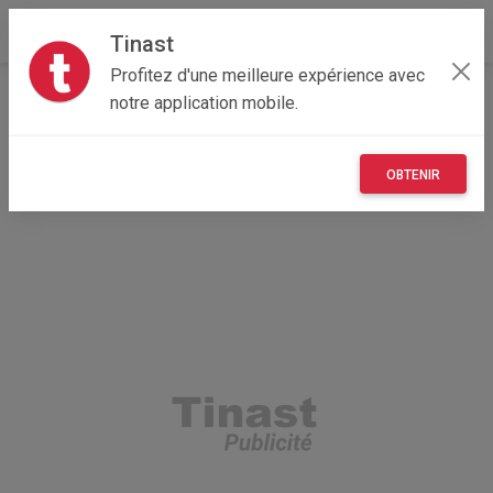
Tinast
Profitez d'une meilleure expérience avec
Accueil
Multimedia
Provence-Alpes-Côte d'Azur
notre application mobile.
04 - Alpes-de-Haute-Provence
Braux 04240
SOUNDBOKS GEN 4
OBTENIR