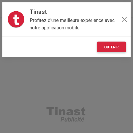
Tinast
Profitez d'une meilleure expérience avec
Accueil
Maisons et enfants
notre application mobile.
Provence-Alpes-Côte d'Azur
06 - Alpes-Maritimes
Grasse 06520
Bureau blanc
OBTENIR