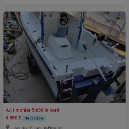
Av. timonier 5m30 in bord
6 350 €
Négociable
,
Locmaria-Plouzané
Finistère