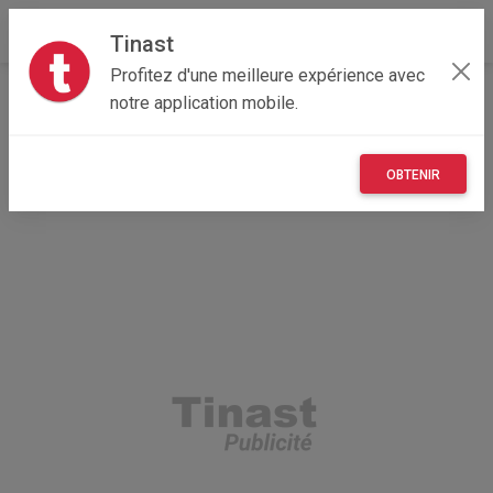
Tinast
Profitez d'une meilleure expérience avec
Accueil
Véhicules
Provence-Alpes-Côte d'Azur
notre application mobile.
06 - Alpes-Maritimes
Grasse 06520
Horloge marine 1900
OBTENIR