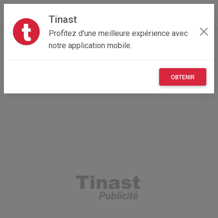
Tinast
Profitez d'une meilleure expérience avec
Accueil
Vêtements et objets personnels
notre application mobile.
Provence-Alpes-Côte d'Azur
06 - Alpes-Maritimes
Grasse 06520
Vêtements armée americaine
OBTENIR