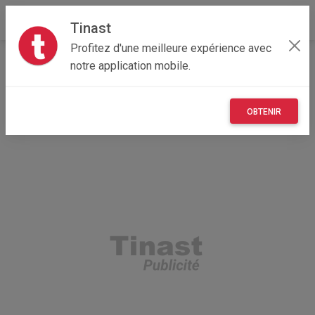
Tinast
Profitez d'une meilleure expérience avec
Accueil
Immobilier
Grand Est
08 - Ardennes
notre application mobile.
Chooz 08600
Gîte à Chooz
OBTENIR