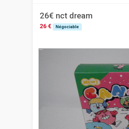
26€ nct dream
26 €
Négociable