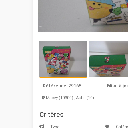
Référence:
29168
Mise à jo
Macey (10300)
,
Aube (10)
Critères
Type
Catégo