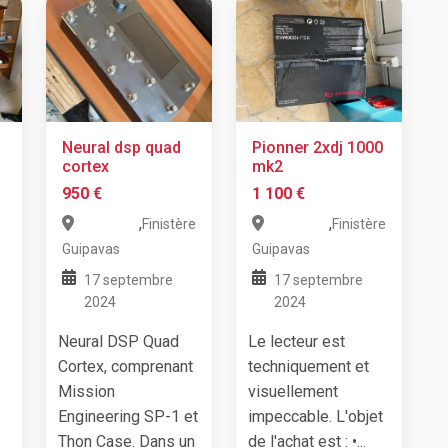
Neural dsp quad
Pionner 2xdj 1000
cortex
mk2
950 €
1 100 €
,
,
Finistère
Finistère
Guipavas
Guipavas
17 septembre
17 septembre
2024
2024
Neural DSP Quad
Le lecteur est
Cortex, comprenant
techniquement et
Mission
visuellement
Engineering SP-1 et
impeccable. L'objet
Thon Case. Dans un
de l'achat est : •...