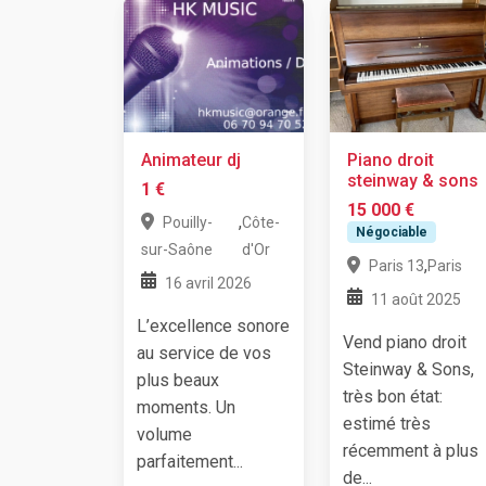
Animateur dj
Piano droit
steinway & sons
1 €
15 000 €
,
Pouilly-
Côte-
Négociable
sur-Saône
d'Or
,
Paris 13
Paris
16 avril 2026
11 août 2025
L’excellence sonore
Vend piano droit
au service de vos
Steinway & Sons,
plus beaux
très bon état:
moments. Un
estimé très
volume
récemment à plus
parfaitement...
de...