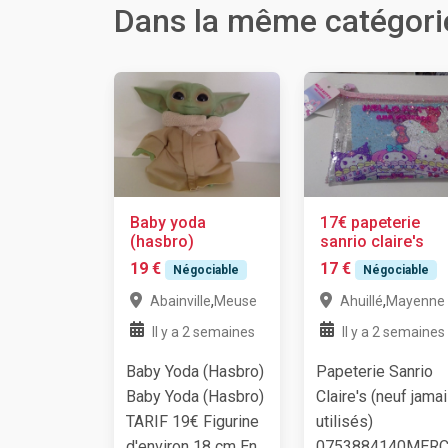
Dans la même catégori
Baby yoda
17€ papeterie
(hasbro)
sanrio claire's
19 €
17 €
Négociable
Négociable
,
,
Abainville
Meuse
Ahuillé
Mayenne
Il y a 2 semaines
Il y a 2 semaines
Baby Yoda (Hasbro)
Papeterie Sanrio
Baby Yoda (Hasbro)
Claire's (neuf jama
TARIF 19€ Figurine
utilisés)
d'environ 18 cm En...
0753884140MERC