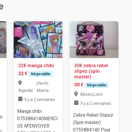
e
22€ manga chibi
30€ zebra rebel
stipez (spin
22 €
Négociable
master)
,
Haute-
30 €
Négociable
Ageville
Marne
,
Aboën
Loire
Il y a 2 semaines
Il y a 2 semaines
Manga chibi
Zebra Rebel Stipez
is
0753884140MERCI
(Spin master)
DE M'ENVOYER
0753884140 Pour
I