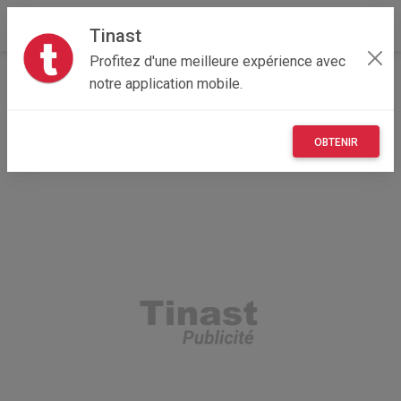
Tinast
Profitez d'une meilleure expérience avec
Accueil
Immobilier
Occitanie
11 - Aude
notre application mobile.
Gruissan 11430
Chalet sur Plage Gruissan
OBTENIR