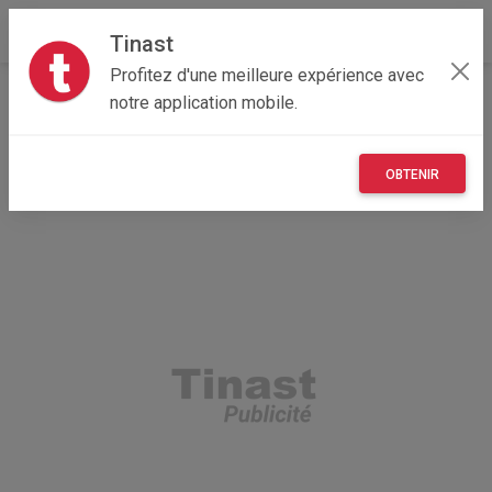
Tinast
Profitez d'une meilleure expérience avec
Accueil
Maisons et enfants
Grand Est
67 - Bas-Rhin
notre application mobile.
Bischwiller 67240
rosaces polystyrène pour plafond
OBTENIR