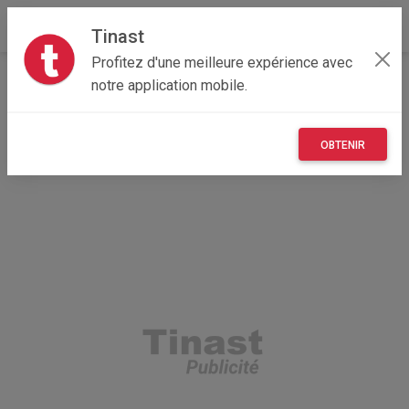
Tinast
Profitez d'une meilleure expérience avec
Accueil
Emploi, affaires et services
Normandie
notre application mobile.
14 - Calvados
Ablon 14600
Permis de conduire disponible
OBTENIR