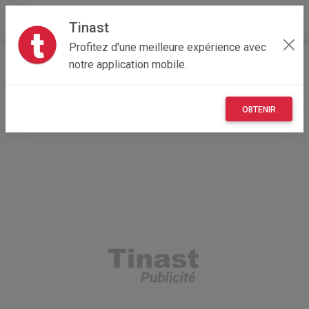
Tinast
Profitez d'une meilleure expérience avec
Accueil
Loisirs
Normandie
14 - Calvados
notre application mobile.
Ablon 14600
25€ Diablo Contes de la bibliothèque horadrique
OBTENIR