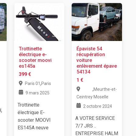
Trottinette
Épaviste 54
électrique e-
récupération
scooter moovi
voiture
es145a
enlèvement épave
54134
399 €
1 €
,
Paris 01
Paris
,
Meurthe-et-
9 mars 2025
Ceintrey
Moselle
Trottinette
2 octobre 2024
,
électrique E-
A VOTRE SERVICE
scooter MOOVI
7/7 JRS ..
ES145A neuve
ENTREPRISE HALM