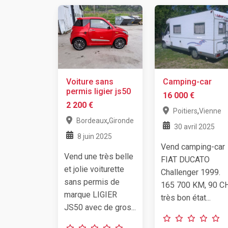
Voiture sans
Camping-car
permis ligier js50
16 000 €
2 200 €
,
Poitiers
Vienne
,
Bordeaux
Gironde
30 avril 2025
8 juin 2025
Vend camping-car
Vend une très belle
FIAT DUCATO
et jolie voiturette
Challenger 1999.
sans permis de
165 700 KM, 90 CH
marque LIGIER
très bon état...
JS50 avec de gros...