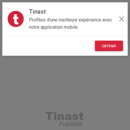
Tinast
Profitez d'une meilleure expérience avec
Accueil
Vêtements et objets personnels
notre application mobile.
Nouvelle-Aquitaine
17 - Charente-Maritime
Dompierre-sur-Mer 17139
59€ VICTORINOX NOIR SAC A DOS ET BANDOUILIERE
OBTENIR