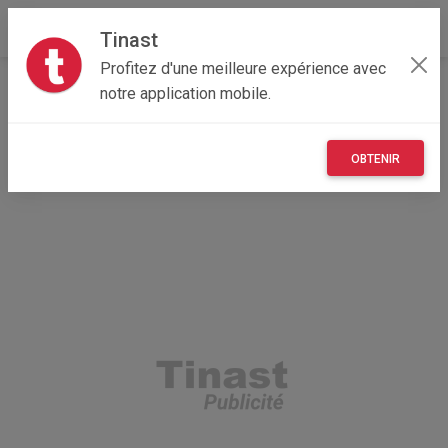
Tinast
Profitez d'une meilleure expérience avec
Accueil
Vêtements et objets personnels
notre application mobile.
Bourgogne-Franche-Comté
21 - Côte-d'Or
Dijon 21000
Chemise blanche Olly Gan
OBTENIR