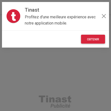
Tinast
Profitez d'une meilleure expérience avec
Accueil
Immobilier
Nouvelle-Aquitaine
notre application mobile.
79 - Deux-Sèvres
Azay-le-Brûlé 79400
Maison d'environ 94m² + jardin + terrasse + piscine +
garage - Azay le Brûlé
OBTENIR