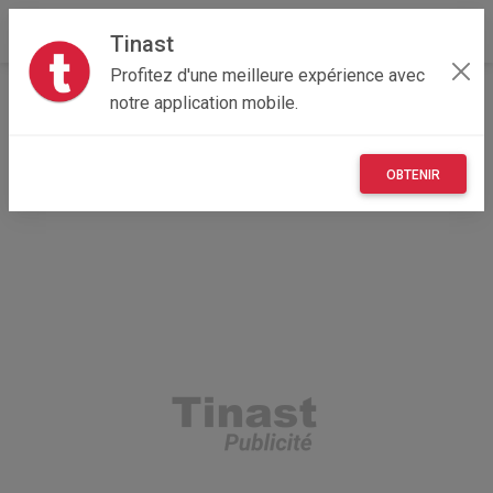
Tinast
Profitez d'une meilleure expérience avec
Accueil
Véhicules
Nouvelle-Aquitaine
notre application mobile.
79 - Deux-Sèvres
Mazières-sur-Béronne 79500
Volkswagen Golf 1,9 TDI 90CV SPORTLINE
OBTENIR