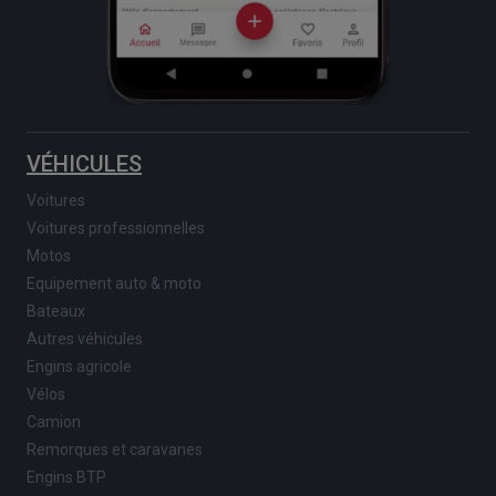
VÉHICULES
Voitures
Voitures professionnelles
Motos
Equipement auto & moto
Bateaux
Autres véhicules
Engins agricole
Vélos
Camion
Remorques et caravanes
Engins BTP