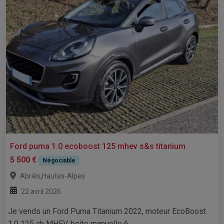
Ford puma 1.0 ecoboost 125 mhev s&s titanium
5 500 €
Négociable
,
Abriès
Hautes-Alpes
22 avril 2026
Je vends un Ford Puma Titanium 2022, moteur EcoBoost
1.0 125 ch MHEV, boîte manuelle 6...