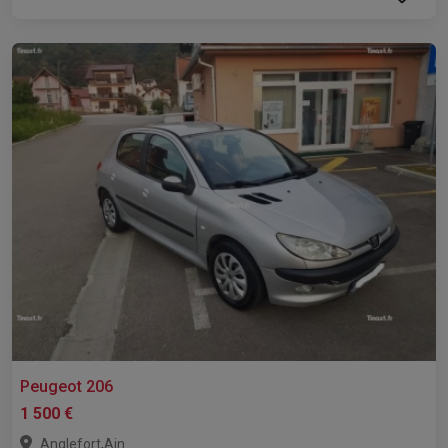
Peugeot 206
1 500 €
,
Anglefort
Ain