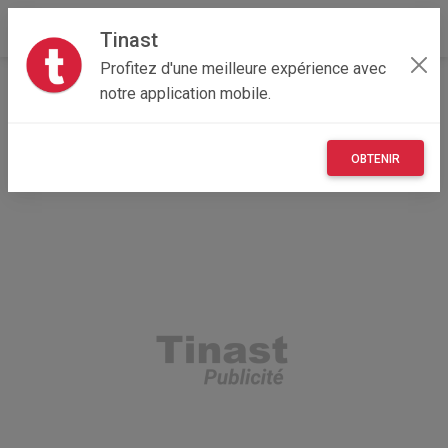
Tinast
Profitez d'une meilleure expérience avec
Accueil
Autres
Bretagne
29 - Finistère
notre application mobile.
Carhaix-Plouguer 29270
Lit 1 personne en meriser
OBTENIR