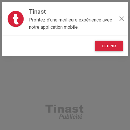
Tinast
Profitez d'une meilleure expérience avec
Accueil
Immobilier
Bretagne
29 - Finistère
notre application mobile.
Clohars-Fouesnant 29950
Maison de vacances Finistère sud
OBTENIR