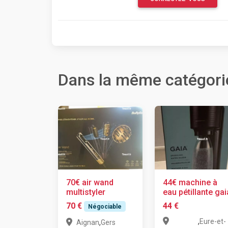
Dans la même catégori
70€ air wand
44€ machine à
multistyler
eau pétillante gai
70 €
44 €
Négociable
,
Eure-et-
,
Aignan
Gers