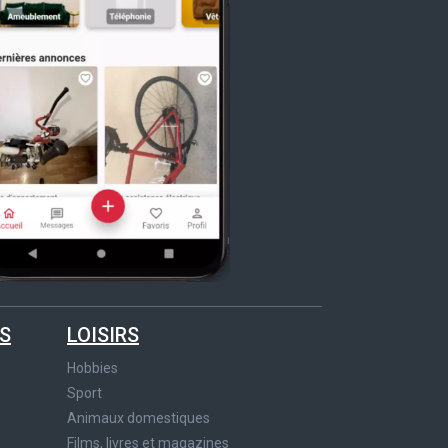
S
LOISIRS
Hobbies
Sport
Animaux domestiques
Films, livres et magazines