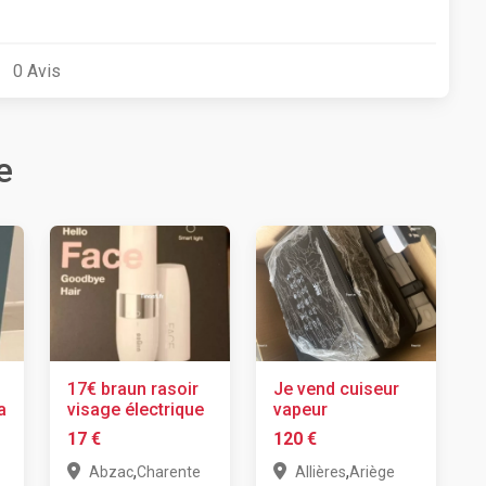
0
Avis
e
17€ braun rasoir
Je vend cuiseur
a
visage électrique
vapeur
17 €
120 €
,
,
Abzac
Charente
Allières
Ariège