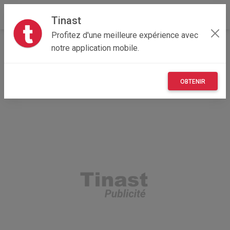
Tinast
Profitez d'une meilleure expérience avec
Accueil
Maisons et enfants
Occitanie
30 - Gard
notre application mobile.
Alès 30100
vend Insert à bois Turbo marque supra
OBTENIR