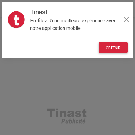
Tinast
Profitez d'une meilleure expérience avec
Accueil
Maisons et enfants
Nouvelle-Aquitaine
notre application mobile.
33 - Gironde
Libourne 33500
lit superposé 1 place IKEA + matelas
OBTENIR