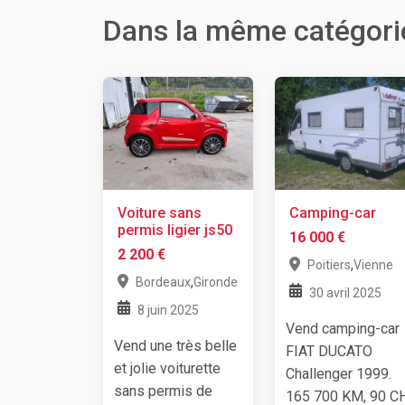
Dans la même catégori
Voiture sans
Camping-car
permis ligier js50
16 000 €
2 200 €
,
Poitiers
Vienne
,
Bordeaux
Gironde
30 avril 2025
8 juin 2025
Vend camping-car
Vend une très belle
FIAT DUCATO
et jolie voiturette
Challenger 1999.
sans permis de
165 700 KM, 90 CH