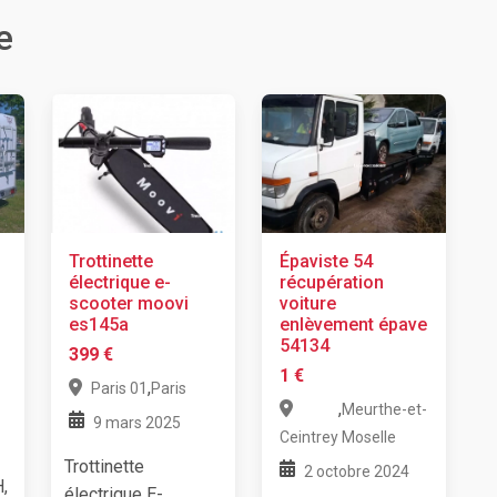
e
Trottinette
Épaviste 54
électrique e-
récupération
scooter moovi
voiture
es145a
enlèvement épave
54134
399 €
1 €
,
Paris 01
Paris
,
Meurthe-et-
9 mars 2025
Ceintrey
Moselle
Trottinette
2 octobre 2024
,
électrique E-