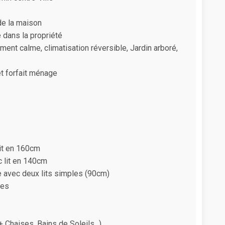
de la maison
 dans la propriété
ment calme, climatisation réversible, Jardin arboré,
et forfait ménage
it en 160cm
 lit en 140cm
re avec deux lits simples (90cm)
ces
 Chaises, Bains de Soleils...)