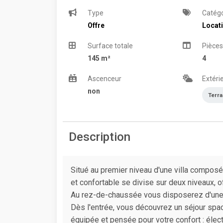
Type
Catégo
Offre
Locat
Surface totale
Pièces
145 m²
4
Ascenceur
Extéri
non
Terr
Description
Situé au premier niveau d'une villa compo
et confortable se divise sur deux niveaux, 
Au rez-de-chaussée vous disposerez d'une e
Dès l'entrée, vous découvrez un séjour spac
équipée et pensée pour votre confort : éle