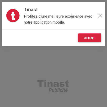
Tinast
Profitez d'une meilleure expérience avec
Accueil
Autres
Occitanie
31 - Haute-Garonne
notre application mobile.
Toulouse 31500
nounou pour les enfants
OBTENIR