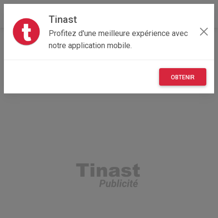
Tinast
Profitez d'une meilleure expérience avec
Accueil
Vêtements et objets personnels
Occitanie
notre application mobile.
31 - Haute-Garonne
Toulouse 31500
nike running
OBTENIR