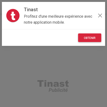
Tinast
Profitez d'une meilleure expérience avec
Accueil
Véhicules
Bretagne
35 - Ille-et-Vilaine
notre application mobile.
Acigné 35690
Peugeot 5008
OBTENIR