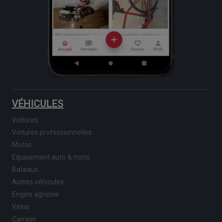
VÉHICULES
Voitures
Voitures professionnelles
Motos
Equipement auto & moto
Bateaux
Autres véhicules
Engins agricole
Vélos
Camion