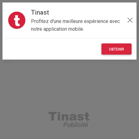
Tinast
Profitez d'une meilleure expérience avec
Accueil
Vêtements et objets personnels
Bretagne
notre application mobile.
35 - Ille-et-Vilaine
Acigné 35690
Vêtement Thermique K2
OBTENIR